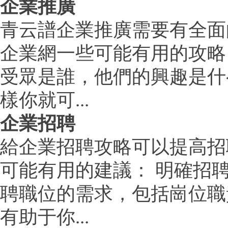
企業推廣
青云譜企業推廣需要有全面
企業網一些可能有用的攻略
受眾是誰，他們的興趣是什
樣你就可...
企業招聘
給企業招聘攻略可以提高招
可能有用的建議： 明確招
聘職位的需求，包括崗位職
有助于你...